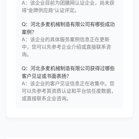
A：该企业目前为团膳网认证企业，尚未获
得“金牌供应商”认证评定。
Q：河北多麦机械制造有限公司有哪些成功
案例？
A：该企业的具体服务案例信息正在更新
中，您可以先参考企业介绍或直接联系咨
询。
Q：河北多麦机械制造有限公司获得过哪些
客户见证或书面表扬？
A：该企业的客户见证信息正在收集中。您
可以先参考其资质认证和平台信任度数据，
或直接联系企业咨询。