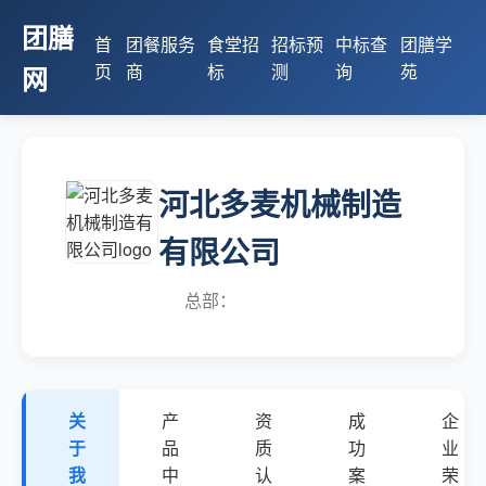
团膳
首
团餐服务
食堂招
招标预
中标查
团膳学
页
商
标
测
询
苑
网
河北多麦机械制造
有限公司
总部：
关
产
资
成
企
于
品
质
功
业
我
中
认
案
荣