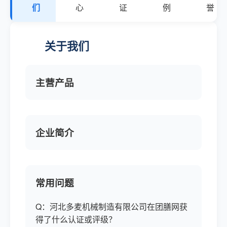
们
心
证
例
誉
关于我们
主营产品
企业简介
常用问题
Q：河北多麦机械制造有限公司在团膳网获
得了什么认证或评级？