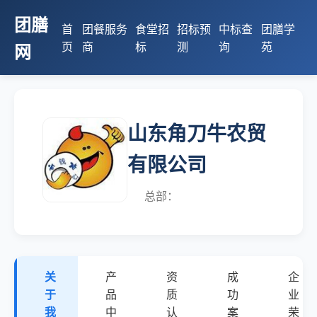
团膳
首
团餐服务
食堂招
招标预
中标查
团膳学
页
商
标
测
询
苑
网
山东角刀牛农贸
有限公司
总部：
关
产
资
成
企
于
品
质
功
业
我
中
认
案
荣