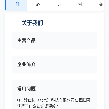
们
心
证
例
誉
关于我们
主营产品
企业简介
常用问题
Q：镭仕捷（北京）科技有限公司在团膳网
获得了什么认证或评级？