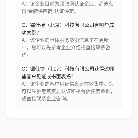
A：该企业目前为团膳网认证企业，尚未获
得“金牌供应商”认证评定。
Q：镭仕捷（北京）科技有限公司有哪些成
功案例？
A：该企业的具体服务案例信息正在更新
中，您可以先参考企业介绍或直接联系咨
询。
Q：镭仕捷（北京）科技有限公司获得过哪
些客户见证或书面表扬？
A：该企业的客户见证信息正在收集中。您
可以先参考其资质认证和平台信任度数据，
或直接联系企业咨询。