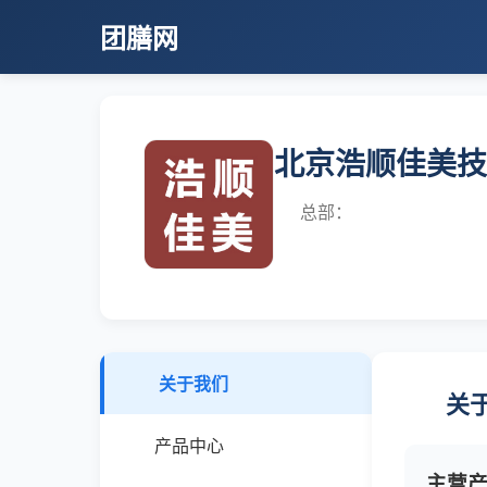
团膳网
北京浩顺佳美技
总部：
关于我们
关
产品中心
主营