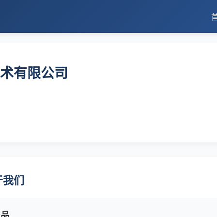
术有限公司
于我们
产品