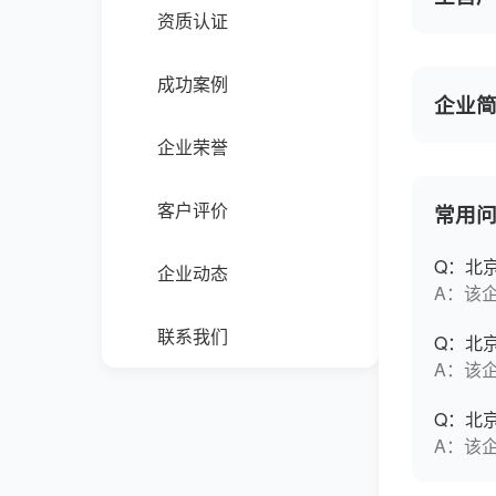
资质认证
成功案例
企业
企业荣誉
客户评价
常用
Q：北
企业动态
A：该
联系我们
Q：北
A：该
Q：北
A：该