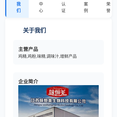
我
中
认
案
荣
们
心
证
例
誉
关于我们
主营产品
鸡精,鸡粉,味精,调味汁,增鲜产品
企业简介