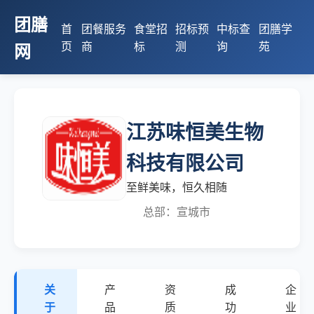
团膳
首
团餐服务
食堂招
招标预
中标查
团膳学
页
商
标
测
询
苑
网
江苏味恒美生物
科技有限公司
至鲜美味，恒久相随
总部：宣城市
关
产
资
成
企
于
品
质
功
业