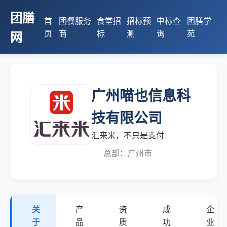
团膳
首
团餐服务
食堂招
招标预
中标查
团膳学
页
商
标
测
询
苑
网
广州喵也信息科
技有限公司
汇来米，不只是支付
总部：广州市
关
产
资
成
企
于
品
质
功
业