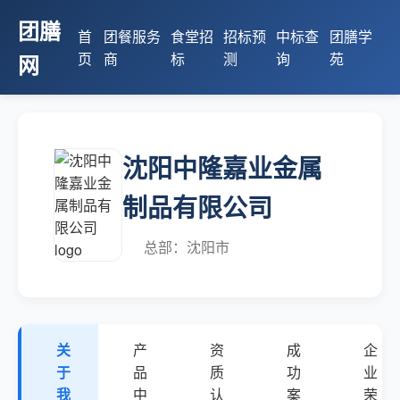
团膳
首
团餐服务
食堂招
招标预
中标查
团膳学
页
商
标
测
询
苑
网
沈阳中隆嘉业金属
制品有限公司
总部：沈阳市
关
产
资
成
企
于
品
质
功
业
我
中
认
案
荣